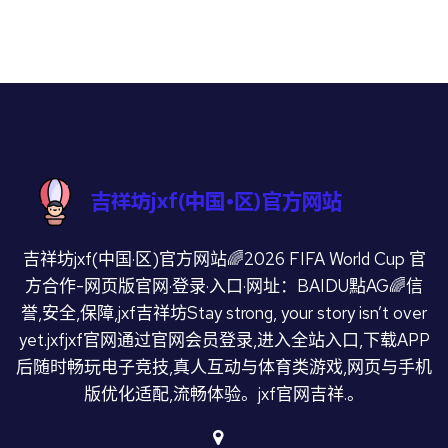
吉祥坊jxf(中国·区)官方网站🌈2026 FIFA World Cup 官
方合作-网页版官网·登录·入口·网址：BAIDU點AG🌈信
誉,安全,保障,jxf吉祥坊Stay strong, your story isn’t over
yet.jxfjxf官网通过官网会员登录,进入全站入口,下载APP
后随时畅玩电子竞技,真人互动与体育类游戏,网页与手机
版优化适配,流畅体验。jxf官网吉祥.。